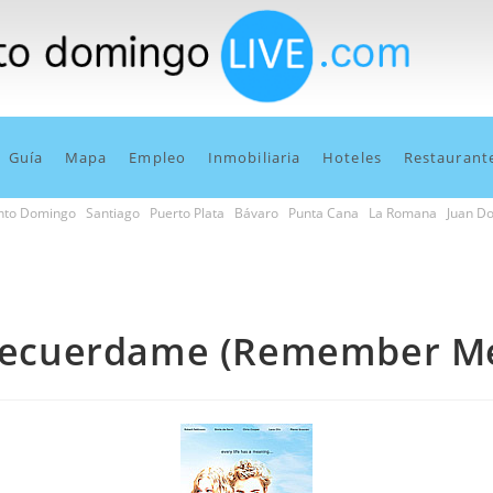
Guía
Mapa
Empleo
Inmobiliaria
Hoteles
Restaurant
nto Domingo
Santiago
Puerto Plata
Bávaro
Punta Cana
La Romana
Juan Do
ecuerdame (Remember M