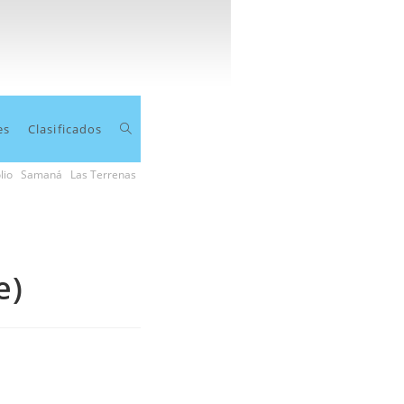
Toggle
es
Clasificados
lio
Samaná
Las Terrenas
website
search
e)