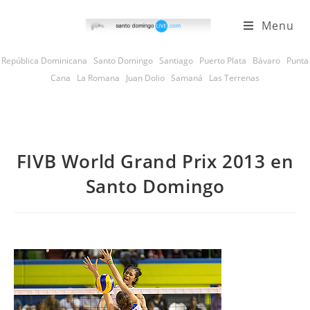
Skip
Menu
to
content
República Dominicana
Santo Domingo
Santiago
Puerto Plata
Bávaro
Punta
Cana
La Romana
Juan Dolio
Samaná
Las Terrenas
FIVB World Grand Prix 2013 en
Santo Domingo