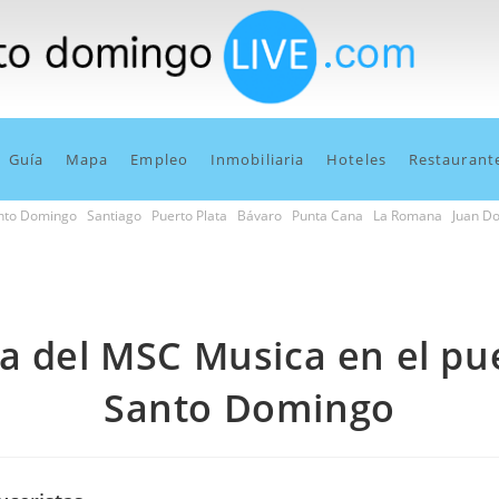
Guía
Mapa
Empleo
Inmobiliaria
Hoteles
Restaurant
nto Domingo
Santiago
Puerto Plata
Bávaro
Punta Cana
La Romana
Juan Do
a del MSC Musica en el pu
Santo Domingo