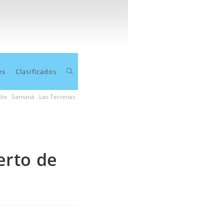
Toggle
es
Clasificados
lio
Samaná
Las Terrenas
website
search
erto de