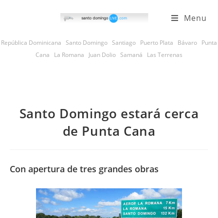
Skip
Menu
to
content
República Dominicana
Santo Domingo
Santiago
Puerto Plata
Bávaro
Punta
Cana
La Romana
Juan Dolio
Samaná
Las Terrenas
Santo Domingo estará cerca
de Punta Cana
Con apertura de tres grandes obras