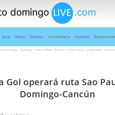
Guía
Mapa
Empleo
Inmobiliaria
Hoteles
Restaurant
nto Domingo
Santiago
Puerto Plata
Bávaro
Punta Cana
La Romana
Juan Do
a Gol operará ruta Sao Pa
Domingo-Cancún