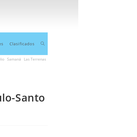
Toggle
es
Clasificados
lio
Samaná
Las Terrenas
website
search
ulo-Santo