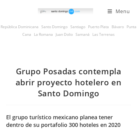
Skip
Menu
to
content
República Dominicana
Santo Domingo
Santiago
Puerto Plata
Bávaro
Punta
Cana
La Romana
Juan Dolio
Samaná
Las Terrenas
Grupo Posadas contempla
abrir proyecto hotelero en
Santo Domingo
El grupo turístico mexicano planea tener
dentro de su portafolio 300 hoteles en 2020