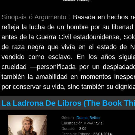
Solomon Northup
Sinopsis ó Argumento :
Basada en hechos r
refleja la lucha de un hombre por su liberta
antes de la Guerra Civil estadounidense, So
de raza negra que vivía en el estado de N
vendido como esclavo. En los años siguie
crueldad —personificada por un despiadad
también la amabilidad en momentos inespe
por conservar su vida, sino también su dignid
La Ladrona De Libros (The Book Thie
Género :
Drama, Bélico
Clasificación MPAA :
S/R
Duración :
2:05
Fecha de Estreno :
23/01/2014