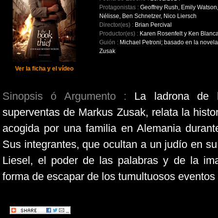
Protagonistas :
Geoffrey Rush, Emily Watson
Nélisse, Ben Schnetzer, Nico Liersch
Director(es) :
Brian Percival
Productor(es) :
Karen Rosenfelt y Ken Blanc
Guión :
Michael Petroni; basado en la novel
Zusak
Ver la ficha y el vídeo
Sinopsis ó Argumento :
La ladrona de l
superventas de Markus Zusak, relata la histo
acogida por una familia en Alemania duran
Sus integrantes, que ocultan a un judío en su
Liesel, el poder de las palabras y de la im
forma de escapar de los tumultuosos eventos 