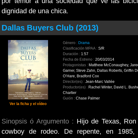
por temor a una sociedad que ve las bicic
dignidad de una chica.
Dallas Buyers Club (2013)
Género :
Drama
Clasificación MPAA :
S/R
Duración :
1:57
Fecha de Estreno :
20/03/2014
Protagonistas :
Matthew McConaughey, Jared 
Garner, Steve Zahn, Dallas Roberts, Griffin 
O’Hare, Bradford Cox
Director(es) :
Jean-Marc Vallée
Productor(es) :
Rachel Winter, David L. Bushe
Chartier
Guión :
Chase Palmer
Ver la ficha y el vídeo
Sinopsis ó Argumento :
Hijo de Texas, Ron 
cowboy de rodeo. De repente, en 1985,