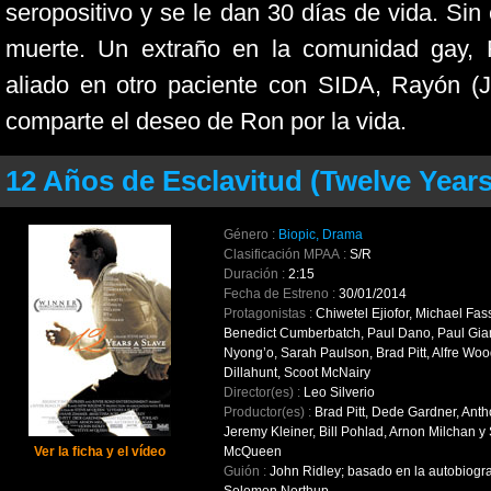
seropositivo y se le dan 30 días de vida. Si
muerte. Un extraño en la comunidad gay, 
aliado en otro paciente con SIDA, Rayón (J
comparte el deseo de Ron por la vida.
12 Años de Esclavitud (Twelve Years 
Género :
Biopic, Drama
Clasificación MPAA :
S/R
Duración :
2:15
Fecha de Estreno :
30/01/2014
Protagonistas :
Chiwetel Ejiofor, Michael Fas
Benedict Cumberbatch, Paul Dano, Paul Giam
Nyong’o, Sarah Paulson, Brad Pitt, Alfre Woo
Dillahunt, Scoot McNairy
Director(es) :
Leo Silverio
Productor(es) :
Brad Pitt, Dede Gardner, Ant
Jeremy Kleiner, Bill Pohlad, Arnon Milchan y
Ver la ficha y el vídeo
McQueen
Guión :
John Ridley; basado en la autobiogra