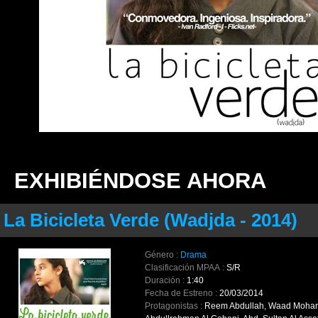
EXHIBIÉNDOSE AHORA
La Bicicleta Verde (Wadjda - 2014)
Género :
Drama
Clasificación MPAA :
S/R
Duración :
1:40
Fecha de Estreno :
20/03/2014
Protagonistas :
Reem Abdullah, Waad Moha