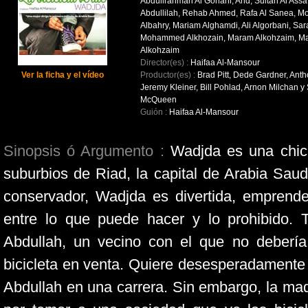
Abdullrahman Al Gohani, Ahd, Sultan Al Assa
Abdullilah, Rehab Ahmed, Rafa Al Sanea,
Albahry, Mariam Alghamdi, Ali Algorbani, Sara
Mohammed Alkhozain, Maram Alkohzaim, M
Alkohzaim
Director(es) :
Haifaa Al-Mansour
Ver la ficha y el vídeo
Productor(es) :
Brad Pitt, Dede Gardner, Ant
Jeremy Kleiner, Bill Pohlad, Arnon Milchan y
McQueen
Guión :
Haifaa Al-Mansour
Sinopsis ó Argumento :
Wadjda es una chica
suburbios de Riad, la capital de Arabia Sau
conservador, Wadjda es divertida, emprended
entre lo que puede hacer y lo prohibido.
Abdullah, un vecino con el que no debería
bicicleta en venta. Quiere desesperadamente 
Abdullah en una carrera. Sin embargo, la ma